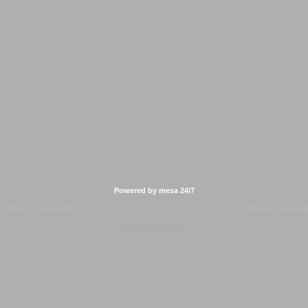
Powered by mesa 24/7
érminos y condiciones
Políticas de privacid
v2.2024.02.19.13.25 - T